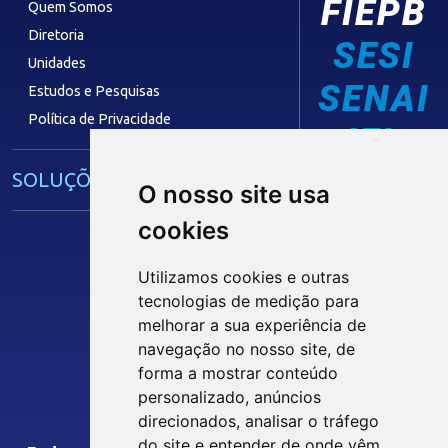
FIEPB
Quem Somos
Diretoria
SESI
Unidades
SENAI
Estudos e Pesquisas
Política de Privacidade
IEL
SOLUÇÕES E SERVIÇOS
O nosso site usa
cookies
Guia Industrial
Núcleo de Acesso ao Crédito
Utilizamos cookies e outras
Centro Internacional de Negócios -
tecnologias de medição para
CIN/PB
melhorar a sua experiência de
Siga nossas Redes Sociais
navegação no nosso site, de
forma a mostrar conteúdo
CONTRIBUIÇÃO SINDICAL
personalizado, anúncios
INTRANET
direcionados, analisar o tráfego
SINDICATOS FILIADOS
do site e entender de onde vêm