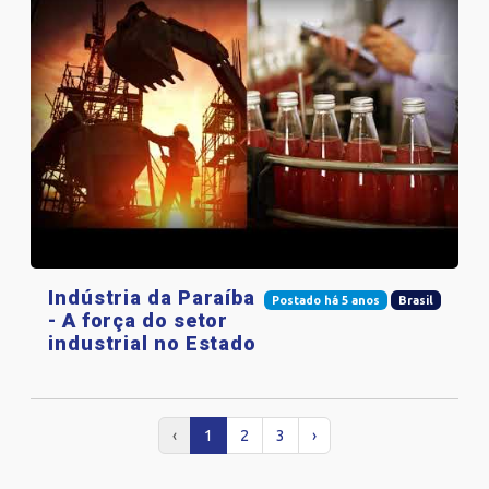
Indústria da Paraíba
Postado há 5 anos
Brasil
- A força do setor
industrial no Estado
‹
1
2
3
›