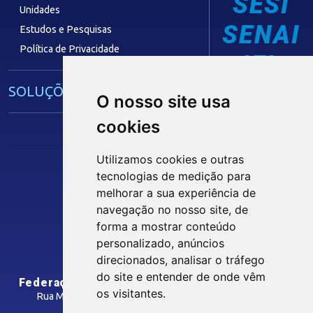
SESI
Unidades
SENAI
Estudos e Pesquisas
Política de Privacidade
IEL
SOLUÇÕES E SERVIÇOS
O nosso site usa
cookies
Guia Industrial
Núcleo de Acesso ao Crédito
Utilizamos cookies e outras
Centro Internacional de Negócios -
tecnologias de medição para
CIN/PB
melhorar a sua experiência de
Siga nossas Redes Sociais
navegação no nosso site, de
forma a mostrar conteúdo
CONTRIBUIÇÃO SINDICAL
personalizado, anúncios
INTRANET
direcionados, analisar o tráfego
SINDICATOS FILIADOS
do site e entender de onde vêm
Federação das Indústrias do Estado da Paraíba
os visitantes.
Rua Manoel Gonçalves Guimarães, 195 - José Pinheiro
CEP: 58407-363 - Campina Grande-PB