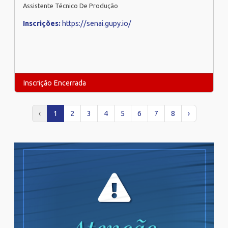
Assistente Técnico De Produção
Inscrições:
https://senai.gupy.io/
Inscrição Encerrada
‹
1
2
3
4
5
6
7
8
›