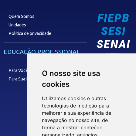
FIEPB
Quem Somos
Unidades
SESI
Política de privacidade
SENAI
EDUCAÇÃO PROFISSIONAL
IEL
Para Você
O nosso site usa
Para Sua Empresa
cookies
FACULDADE
Utilizamos cookies e outras
tecnologias de medição para
melhorar a sua experiência de
Siga nossas Redes Sociais
TECNOLOGIA E INOVAÇÃO
navegação no nosso site, de
forma a mostrar conteúdo
personalizado, anúncios
Eficiência Operacional
INTRANET