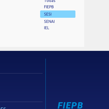
Todas
FIEPB
SESI
SENAI
IEL
FIEPB