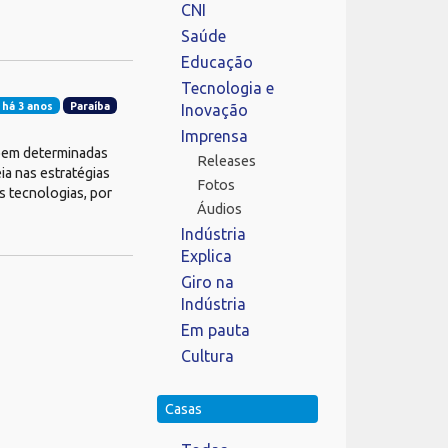
CNI
Saúde
Educação
Tecnologia e
 há 3 anos
Paraíba
Inovação
Imprensa
õem determinadas
Releases
ia nas estratégias
Fotos
s tecnologias, por
Áudios
Indústria
Explica
Giro na
Indústria
Em pauta
Cultura
Casas