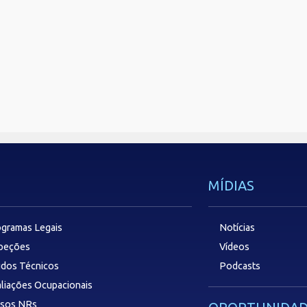
MÍDIAS
gramas Legais
Notícias
speções
Vídeos
dos Técnicos
Podcasts
liações Ocupacionais
rsos NRs