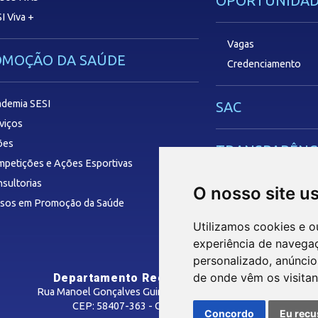
OPORTUNIDAD
I Viva +
Vagas
OMOÇÃO DA SAÚDE
Credenciamento
demia SESI
SAC
viços
ões
TRANSPARÊNC
petições e Ações Esportivas
sultorias
O nosso site u
rsos em Promoção da Saúde
Utilizamos cookies e o
experiência de navega
personalizado, anúncios
de onde vêm os visitan
Departamento Regional do SESI/PB
Rua Manoel Gonçalves Guimarães, 195 - José Pinheiro
CEP: 58407-363 - Campina Grande-PB
Concordo
Eu recu