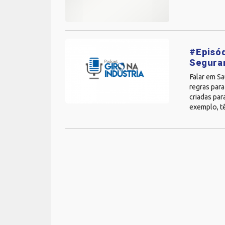
#Episód
Segura
Falar em S
regras para
criadas par
exemplo, tê