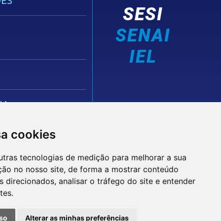
ES
SESI
SENAI
IEL
IA
sa cookies
utras tecnologias de medição para melhorar a sua
ção no nosso site, de forma a mostrar conteúdo
 direcionados, analisar o tráfego do site e entender
tes.
© 2026 FIEPB
Termos de Uso
so
Alterar as minhas preferências