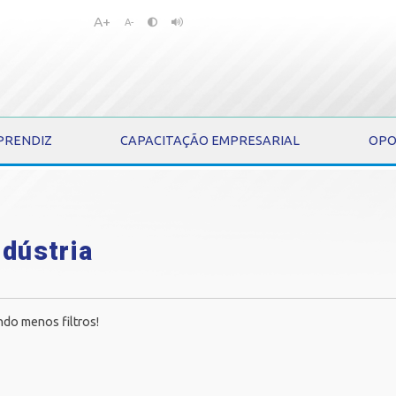
A+
Pular
Pular
A-
para
para
o
o
conteúdo
menu
PRENDIZ
CAPACITAÇÃO EMPRESARIAL
OPO
ndústria
ndo menos filtros!