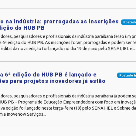
o na indústria: prorrogadas as inscrições
Postado
dição do HUB PB
ores, pesquisadores e profissionais da indústria paraibana terão um pr
a 6ª edição do HUB PB. As inscrições foram prorrogadas e podem ser fei
 edital da nova edição foi lançado no dia 19 de maio pelo SENAI, IEL e...
da 6ª edição do HUB PB é lançado e
Postado h
ões para projetos inovadores já estão
s
res, pesquisadores e profissionais da indústria paraibana já podem se
HUB PB – Programa de Educação Empreendedora com foco em Inovação 
ova edição foi lançado nesta terça-feira (19) pelo SENAI, IEL e Sebrae d
m a Inovenow Serviços...