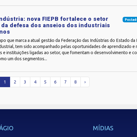
Indústria: nova FIEPB fortalece o setor
Postad
 da defesa dos anseios dos industriais
anos
po que marca a atual gestão da Federação das Indústrias do Estado da 
ndustrial, tem sido acompanhado pelas oportunidades de aprendizado e 
s e instituições ligadas ao setor, que fomentam o desenvolvimento e c
como um dos segmentos...
1
2
3
4
5
6
7
8
›
ÁGIO
MÍDIAS