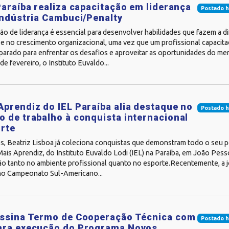
Paraíba realiza capacitação em liderança
Postado h
indústria Cambuci/Penalty
ão de liderança é essencial para desenvolver habilidades que fazem a d
e no crescimento organizacional, uma vez que um profissional capacita
parado para enfrentar os desafios e aproveitar as oportunidades do me
de fevereiro, o Instituto Euvaldo...
prendiz do IEL Paraíba alia destaque no
Postado h
 de trabalho à conquista internacional
rte
s, Beatriz Lisboa já coleciona conquistas que demonstram todo o seu p
is Aprendiz, do Instituto Euvaldo Lodi (IEL) na Paraíba, em João Pess
ão tanto no ambiente profissional quanto no esporte.Recentemente, a
 no Campeonato Sul-Americano...
assina Termo de Cooperação Técnica com
Postado h
ara execução do Programa Novos