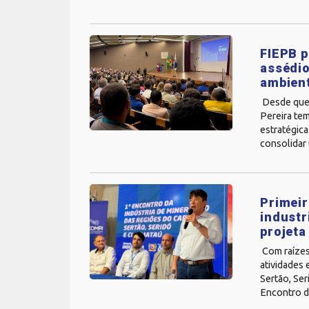
FIEPB p
assédi
ambient
Desde que 
Pereira tem
estratégic
consolidar 
Primeir
industr
projeta
Com raízes 
atividades 
Sertão, Ser
Encontro da