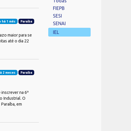
Todas
FIEPB
SESI
 há 1 mês
Paraíba
SENAI
IEL
azo maior para se
tas até o dia 22
á 2 meses
Paraíba
 inscrever na 6ª
Industrial. O
a Paraíba, em