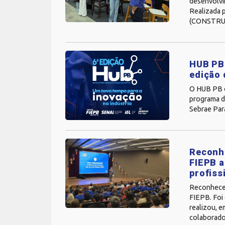
desenvolvi
Realizada p
(CONSTRUCO
HUB PB 
edição 
O HUB PB di
programa de
Sebrae Par
Reconhe
FIEPB a
profiss
Reconhecer 
FIEPB. Foi
realizou, 
colaborado