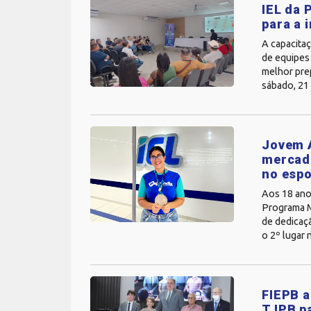
IEL da 
para a 
A capacitaç
de equipes 
melhor pre
sábado, 21 
Jovem A
mercado
no espo
Aos 18 ano
Programa Ma
de dedicaç
o 2º lugar
FIEPB 
TJPB p