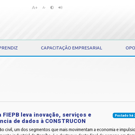
A+
Pular
Pular
A-
para
para
o
o
conteúdo
menu
PRENDIZ
CAPACITAÇÃO EMPRESARIAL
OPO
 FIEPB leva inovação, serviços e
Postado há 
gência de dados à CONSTRUCON
ão civil, um dos segmentos que mais movimentam a economia e impulsi