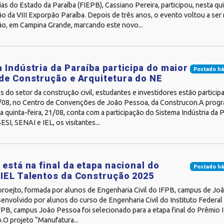
ias do Estado da Paraíba (FIEPB), Cassiano Pereira, participou, nesta qui
 da VIII Exporpão Paraíba. Depois de três anos, o evento voltou a ser 
ção, em Campina Grande, marcando este novo...
 Indústria da Paraíba participa do maior
Postado há
de Construção e Arquitetura do NE
 do setor da construção civil, estudantes e investidores estão particip
/08, no Centro de Convenções de João Pessoa, da Construcon.A prog
a quinta-feira, 21/08, conta com a participação do Sistema Indústria da 
ESI, SENAI e IEL, os visitantes...
 está na final da etapa nacional do
Postado há
IEL Talentos da Construção 2025
proejto, formada por alunos de Engenharia Civil do IFPB, campus de J
envolvido por alunos do curso de Engenharia Civil do Instituto Federa
FPB, campus João Pessoa foi selecionado para a etapa final do Prêmio 
.O projeto “Manufatura...