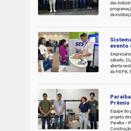
das Indústr
programação
da institui
Sistema
evento 
Empresários
sábado, 23
aberta nest
da FIEPB, S
Paraíba
Prêmio 
Equipe do 
projeto des
Paraíba – I
Construção