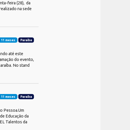
nta-feira (28), da
realizado na sede
 11 meses
Paraíba
ando até este
ramação do evento,
Paraíba. No stand
 11 meses
Paraíba
oão Pessoa.Um
l de Educação da
IEL Talentos da