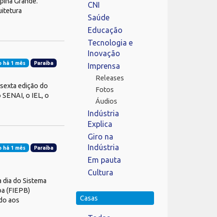
pina Grande.
CNI
uitetura
Saúde
Educação
Tecnologia e
Inovação
 há 1 mês
Paraíba
Imprensa
Releases
 sexta edição do
Fotos
 SENAI, o IEL, o
Áudios
Indústria
Explica
Giro na
Indústria
 há 1 mês
Paraíba
Em pauta
Cultura
a dia do Sistema
ba (FIEPB)
Casas
ado aos