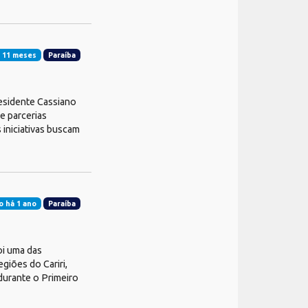
 11 meses
Paraíba
esidente Cassiano
e parcerias
iniciativas buscam
o há 1 ano
Paraíba
oi uma das
giões do Cariri,
durante o Primeiro