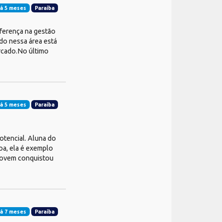
á 5 meses
Paraíba
iferença na gestão
do nessa área está
rcado.No último
á 5 meses
Paraíba
otencial. Aluna do
oa, ela é exemplo
 jovem conquistou
á 7 meses
Paraíba