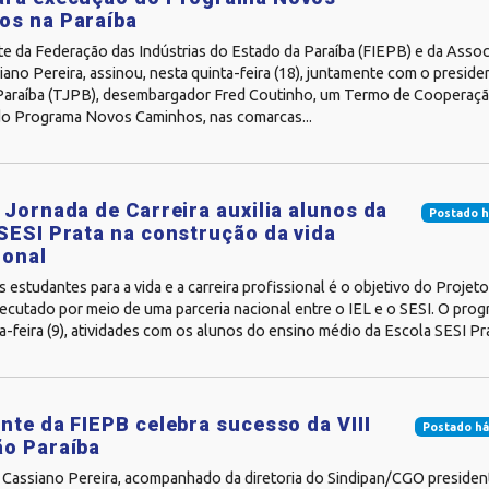
os na Paraíba
te da Federação das Indústrias do Estado da Paraíba (FIEPB) e da Asso
iano Pereira, assinou, nesta quinta-feira (18), juntamente com o preside
 Paraíba (TJPB), desembargador Fred Coutinho, um Termo de Cooperaçã
o Programa Novos Caminhos, nas comarcas...
 Jornada de Carreira auxilia alunos da
Postado h
SESI Prata na construção da vida
ional
 estudantes para a vida e a carreira profissional é o objetivo do Projet
xecutado por meio de uma parceria nacional entre o IEL e o SESI. O prog
a-feira (9), atividades com os alunos do ensino médio da Escola SESI Pra
nte da FIEPB celebra sucesso da VIII
Postado há
ão Paraíba
 Cassiano Pereira, acompanhado da diretoria do Sindipan/CGO presiden