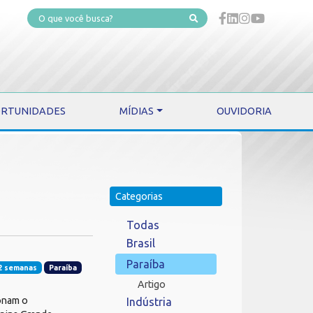
RTUNIDADES
MÍDIAS
OUVIDORIA
Categorias
Todas
Brasil
Paraíba
2 semanas
Paraíba
Artigo
onam o
Indústria