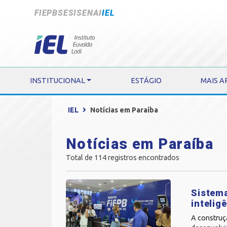
FIEPB
SESI
SENAI
IEL
INSTITUCIONAL
ESTÁGIO
MAIS A
IEL
Notícias em Paraíba
Notícias em Paraíba
Total de 114 registros encontrados
Sistema
inteli
A construç