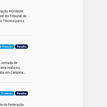
ciação Nordeste
nte do Tribunal de
o Técnica para a
á 9 meses
Paraíba
o Jornada de
rama realizou,
ta, em Campina...
 11 meses
Paraíba
te da Federação