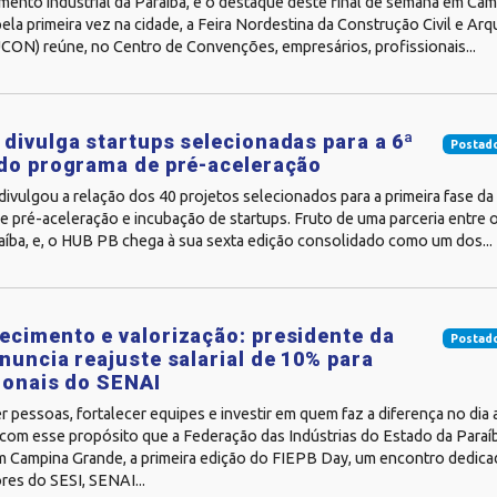
mento industrial da Paraíba, é o destaque deste final de semana em Cam
ela primeira vez na cidade, a Feira Nordestina da Construção Civil e Arq
N) reúne, no Centro de Convenções, empresários, profissionais...
divulga startups selecionadas para a 6ª
Postado
do programa de pré-aceleração
vulgou a relação dos 40 projetos selecionados para a primeira fase da
 pré-aceleração e incubação de startups. Fruto de uma parceria entre o
aíba, e, o HUB PB chega à sua sexta edição consolidado como um dos...
cimento e valorização: presidente da
Postado
nuncia reajuste salarial de 10% para
ionais do SENAI
pessoas, fortalecer equipes e investir em quem faz a diferença no dia 
 com esse propósito que a Federação das Indústrias do Estado da Paraí
em Campina Grande, a primeira edição do FIEPB Day, um encontro dedic
res do SESI, SENAI...