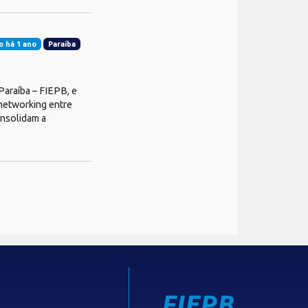
o há 1 ano
Paraíba
Paraíba – FIEPB, e
networking entre
onsolidam a
FIEPB