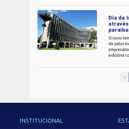
Dia da 
através
paraib
O novo tem
do setor i
empresário
indústria 
‹
INSTITUCIONAL
EST