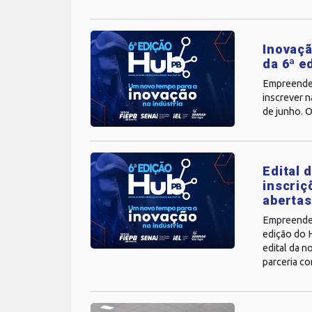
Inovaçã
da 6ª e
Empreended
inscrever n
de junho. O
Edital 
inscriç
aberta
Empreendedo
edição do 
edital da n
parceria co