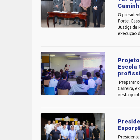
Caminh
O presiden
Forte, Cass
Justiça da
execução d
Projeto
Escola 
profiss
Preparar os
Carreira, e
nesta quint
Preside
Exporp
Presidente