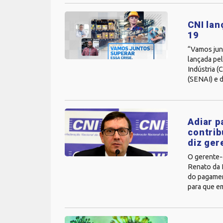
CNI lan
19
“Vamos junt
lançada pe
Indústria (
(SENAI) e d
Adiar p
contrib
diz ger
O gerente-
Renato da 
do pagamen
para que em