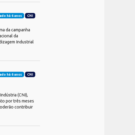
ado há 6 anos
CNI
tema da campanha
acional da
ndizagem Industrial
ado há 6 anos
CNI
ndústria (CNI),
to por três meses
oderão contribuir