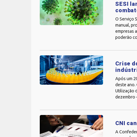
SESI la
combat
O Serviço S
manual, pro
empresas a
poderão con
Crise d
indústr
Após um 201
deste ano. 
Utilização 
dezembro –
CNI can
A Confedera