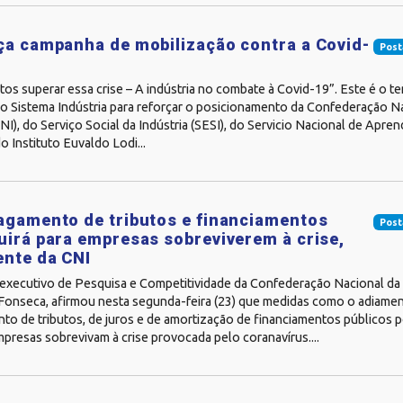
ça campanha de mobilização contra a Covid-
Post
os superar essa crise – A indústria no combate à Covid-19”. Este é o 
lo Sistema Indústria para reforçar o posicionamento da Confederação N
CNI), do Serviço Social da Indústria (SESI), do Servicio Nacional de Apre
o Instituto Euvaldo Lodi...
agamento de tributos e financiamentos
Post
uirá para empresas sobreviverem à crise,
ente da CNI
executivo de Pesquisa e Competitividade da Confederação Nacional da I
Fonseca, afirmou nesta segunda-feira (23) que medidas como o adiamen
to de tributos, de juros e de amortização de financiamentos públicos p
presas sobrevivam à crise provocada pelo coranavírus....