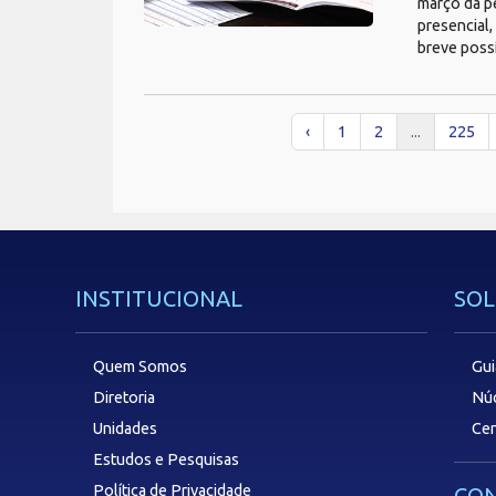
março da p
presencial,
breve possí
‹
1
2
...
225
INSTITUCIONAL
SOL
Quem Somos
Gui
Diretoria
Núc
Unidades
Cen
Estudos e Pesquisas
Política de Privacidade
CON