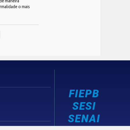
 de maneira
ormalidade o mais
FIEPB
SESI
SENAI