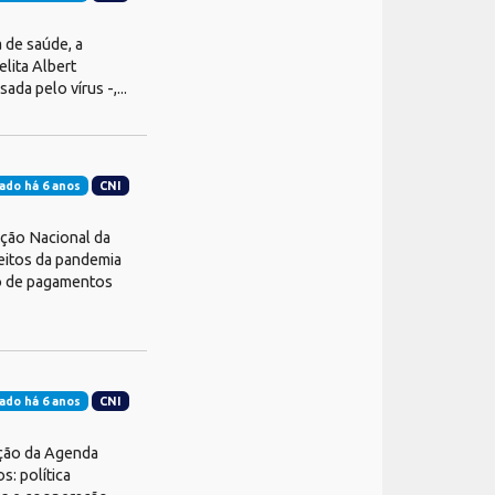
 de saúde, a
lita Albert
da pelo vírus -,...
ado há 6 anos
CNI
ação Nacional da
feitos da pandemia
ão de pagamentos
ado há 6 anos
CNI
dição da Agenda
s: política