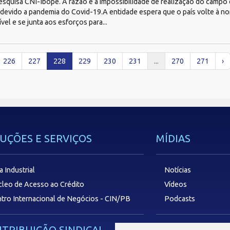
esquisa CNI-Ibope. A razão é a impossibilidade de realização do campo
 devido a pandemia do Covid-19.A entidade espera que o país volte à n
vel e se junta aos esforços para...
226
227
228
229
230
231
...
270
271
›
UÇÕES E SERVIÇOS
MÍDIAS
a Industrial
Notícias
leo de Acesso ao Crédito
Vídeos
tro Internacional de Negócios - CIN/PB
Podcasts
TRIBUIÇÃO SINDICAL
SAC