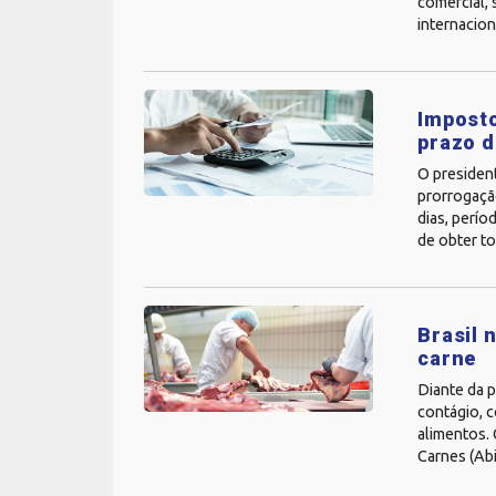
comercial,
internacion
Imposto
prazo d
O presiden
prorrogaçã
dias, perío
de obter to
Brasil 
carne
Diante da p
contágio, 
alimentos.
Carnes (Abi