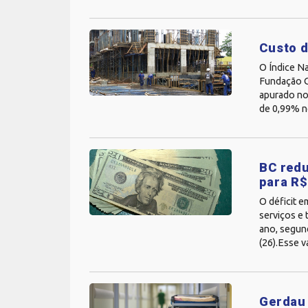
Custo d
O Índice N
Fundação G
apurado no
de 0,99% n
BC redu
para R$
O déficit e
serviços e 
ano, segund
(26).Esse va
Gerdau 