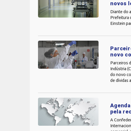
novos l
Diante do 
Prefeitura 
Einstein pa
Parceir
novo c
Parceiros d
Indústria (
do novo cor
de dívidas 
Agenda 
pela re
A Confedera
Internacion