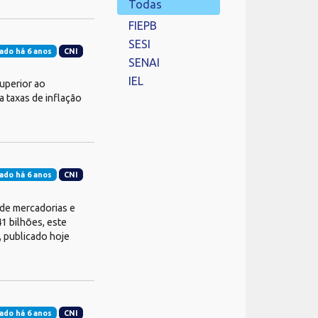
Todas
FIEPB
SESI
ado há 6 anos
CNI
SENAI
IEL
uperior ao
 taxas de inflação
ado há 6 anos
CNI
 de mercadorias e
41 bilhões, este
, publicado hoje
ado há 6 anos
CNI