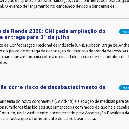
 serviços de apoio à internacionalização, ações em mercados estratégi
al. O evento de lançamento foi cancelado devido à pandemia de...
 de Renda 2020: CNI pede ampliação do
Post
e entrega para 31 de julho
te da Confederação Nacional da Indústria (CNI), Robson Braga de Andra
o do prazo de entrega da declaração do Imposto de Renda da Pessoa Fís
do para que a economia volte à normalidade e para que os contribuinte
dos...
não corre risco de desabastecimento de
Post
andemia do novo coronavírus (Covid-19) e a adoção de medidas para tent
consumidores têm ido aos supermercados com medo de que haja desab
 Contudo, um levantamento encomendado pela Associação Brasileira das
ec), mostra que o fornecimento de carne bovina está...