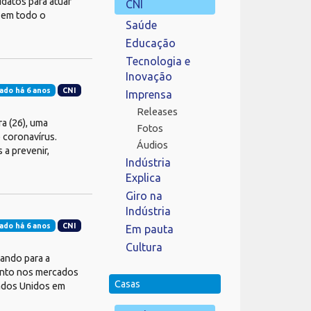
datos para atuar
CNI
 em todo o
Saúde
Educação
Tecnologia e
Inovação
ado há 6 anos
CNI
Imprensa
Releases
ra (26), uma
Fotos
 coronavírus.
Áudios
 a prevenir,
Indústria
Explica
Giro na
Indústria
ado há 6 anos
CNI
Em pauta
Cultura
hando para a
ento nos mercados
Casas
tados Unidos em