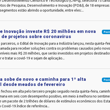
e Desenvolvimento Científico e Tecnológico (CNPq), seleciona 75 candi
etos de Pesquisa, Desenvolvimento e Inovação (PD&I), de 18 empresas
 segmentos estão abrindo a oportunidade, entre eles:...
de Inovação investe R$ 20 milhões em nova
Post
 de projetos sobre coronavírus
arceiros, o Edital de Inovação para a Indústria lançou, nesta quinta-fei
amada para receber soluções contra os problemas causados pelo novo
níveis mais R$ 20 milhões, que serão investidos em projetos destinados
r e tratar a covid-19 e sejam de aplicação...
a sobe de novo e caminha para 1ª alta
Post
l desde meados de fevereiro
fechou em alta pelo terceiro pregão seguido nesta quinta-feira, camin
emana em seis com desempenho positivo, em meio à melhora no sentim
ce um pacote de 2 trilhões de dólares de estímulos econômicos dos Es
 Covid-19.Índice de referência...