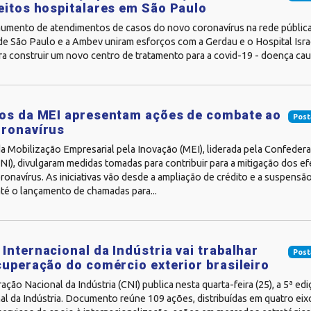
eitos hospitalares em São Paulo
aumento de atendimentos de casos do novo coronavírus na rede pública
de São Paulo e a Ambev uniram esforços com a Gerdau e o Hospital Israe
ra construir um novo centro de tratamento para a covid-19 - doença causa
os da MEI apresentam ações de combate ao
Post
oronavírus
a Mobilização Empresarial pela Inovação (MEI), liderada pela Confeder
CNI), divulgaram medidas tomadas para contribuir para a mitigação dos e
onavírus. As iniciativas vão desde a ampliação de crédito e a suspens
até o lançamento de chamadas para...
Internacional da Indústria vai trabalhar
Post
cuperação do comércio exterior brasileiro
ção Nacional da Indústria (CNI) publica nesta quarta-feira (25), a 5ª e
al da Indústria. Documento reúne 109 ações, distribuídas em quatro eixo