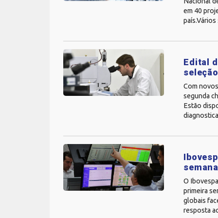
Nacional d
em 40 proj
país.Vários
Edital 
seleção
Com novos p
segunda ch
Estão dispo
diagnostica
Ibovesp
semana
O Ibovespa 
primeira s
globais fa
resposta ao