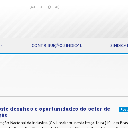
A+
Pular
Pular
A-
para
para
o
o
conteúdo
menu
CONTRIBUIÇÃO SINDICAL
SINDICA
ate desafios e oportunidades do setor de
Post
ção
ção Nacional da Indústria (CNI) realizou nesta terça-feira (10), em Brasíl