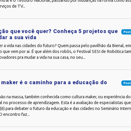
ntral e o Tesouro Nacional, passando por mudanças na forma como as
rviços de TV...
ção que você quer? Conheça 5 projetos que
Post
ar a sua vida
r a vida nas cidades do futuro? Quem passa pelo pavilhão da Bienal, em 
o que vem por ai. É que além dos robôs, o Festival SESI de Robótica t
ovadores pra mudar a vida na sua casa, no seu...
 maker é o caminho para a educação do
Post
mão na massa, também conhecida como cultura maker, ou experiência do 
 no processo de aprendizagem. Esta é a avaliação de especialistas que
 (6) para debater o futuro da educação e das cidades no Seminário Inter
 encontro faz...