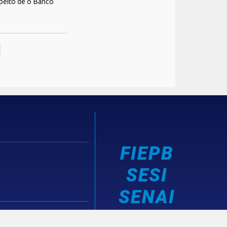
speito de o Banco
FIEPB
SESI
SENAI
IEL