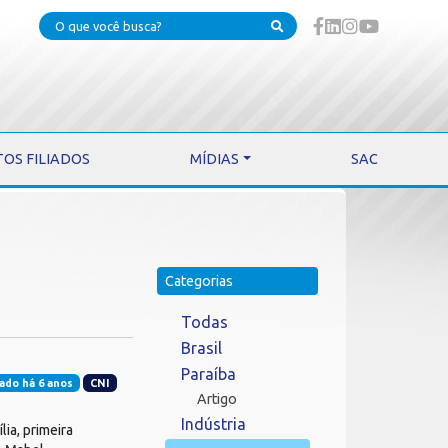
TOS FILIADOS
MÍDIAS
SAC
Categorias
Todas
Brasil
Paraíba
ado há 6 anos
CNI
Artigo
Indústria
ia, primeira