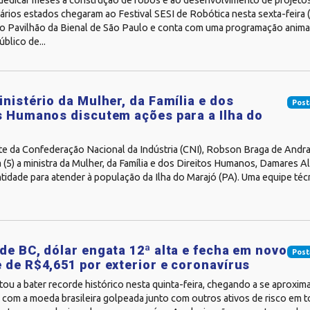
dedicar meses à construção de robôs e ao desenvolvimento de projetos
ários estados chegaram ao Festival SESI de Robótica nesta sexta-feira (
no Pavilhão da Bienal de São Paulo e conta com uma programação animad
úblico de...
inistério da Mulher, da Família e dos
Post
s Humanos discutem ações para a Ilha do
te da Confederação Nacional da Indústria (CNI), Robson Braga de Andr
a (5) a ministra da Mulher, da Família e dos Direitos Humanos, Damares A
tidade para atender à população da Ilha do Marajó (PA). Uma equipe técn
de BC, dólar engata 12ª alta e fecha em novo
Post
 de R$4,651 por exterior e coronavírus
tou a bater recorde histórico nesta quinta-feira, chegando a se aproxima
, com a moeda brasileira golpeada junto com outros ativos de risco em