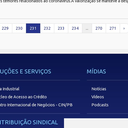
es temores relacionados ao coronavírus.A valorização se manteve a de
229
230
231
232
233
234
...
270
271
›
UÇÕES E SERVIÇOS
MÍDIAS
a Industrial
Notícias
leo de Acesso ao Crédito
Vídeos
tro Internacional de Negócios - CIN/PB
Podcasts
TRIBUIÇÃO SINDICAL
SAC