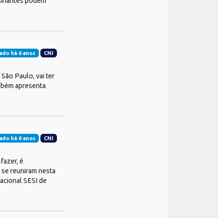
sinantes podem
ado há 6 anos
CNI
São Paulo, vai ter
ambém apresenta
ado há 6 anos
CNI
fazer, é
 se reuniram nesta
nacional SESI de