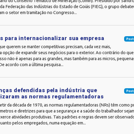
 ano do Conselho Temático de Mineração (Comin). Presidido por Sandr
da Federação das Indústrias do Estado de Goiás (FIEG), o grupo debateu
am o setor em tramitação no Congresso...
s para internacionalizar sua empresa
Post
ue querem se manter competitivas precisam, cada vez mais,
a opção de expandir seus negócios para o exterior. Ao contrário do que 
sso não é apenas para as grandes, mas também para as micros, pequena
e acordo com a última pesquisa...
ças defendidas pela indústria que
Post
izaram as normas regulamentadoras
artir da década de 1970, as normas regulamentadoras (NRs) têm como pr
âmetros e diretrizes para que a segurança e a saúde do trabalhador sej
xerce atividades produtivas. Tais padrões e regras devem ser observad
uanto pelos empregados, numa equação em...