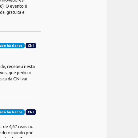
 inovadores,
6). O evento é
a, gratuita e
ado há 6 anos
CNI
ade, recebeu nesta
lves, que pediu o
ica da CNI vai
ado há 6 anos
CNI
r de 4,67 reais no
 todo o mundo por