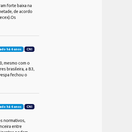
ram forte baixa na
metade, de acordo
Secex).Os
ado há 6 anos
CNI
,80, mesmo com o
s brasileira, a B3,
vespa fechou o
ado há 6 anos
CNI
s normativos,
nceira entre