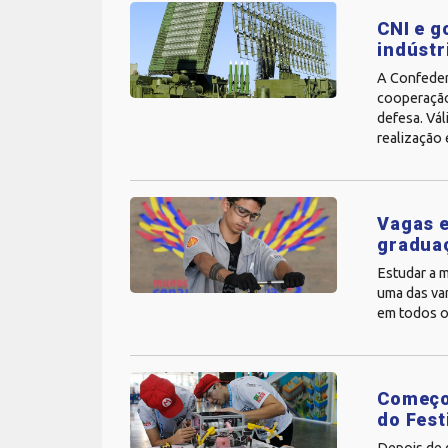
CNI e g
indústr
A Confedera
cooperação
defesa. Vál
realização 
Vagas e
gradua
Estudar a m
uma das van
em todos o
Começou
do Fest