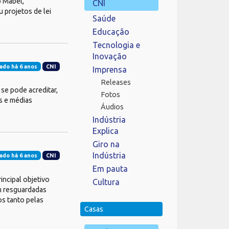
o Mabel,
CNI
 projetos de lei
Saúde
Educação
Tecnologia e
Inovação
ado há 6 anos
CNI
Imprensa
Releases
se pode acreditar,
Fotos
s e médias
Áudios
Indústria
Explica
Giro na
Indústria
ado há 6 anos
CNI
Em pauta
incipal objetivo
Cultura
am resguardadas
os tanto pelas
Casas