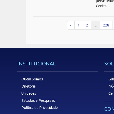
persistent
Central...
‹
1
2
...
228
INSTITUCIONAL
SOL
Quem Somos
Gui
Diretoria
Núc
Unidades
Cen
Estudos e Pesquisas
Política de Privacidade
CON