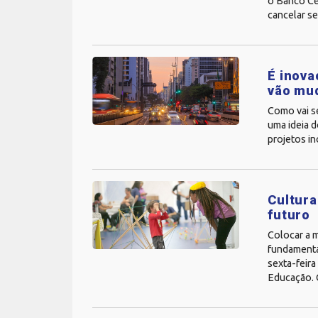
o Banco Ce
cancelar se
É inova
vão mud
Como vai se
uma ideia d
projetos in
Cultura
futuro
Colocar a 
fundamental
sexta-feira
Educação. O