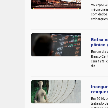
As exportaç
média diár
com dados 
embarques 
Bolsa c
pânico 
Em um dia 
Banco Centr
caiu 12%, 
dia...
Insegur
reaque
Em 2019, o
tratando de