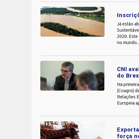
Inscriç
Já estão a
Sustentáve
2020. Este 
no mundo...
CNI ava
do Brex
Na primeira
(Coagro) d
Relações E
Europeia ap
Exporta
força n