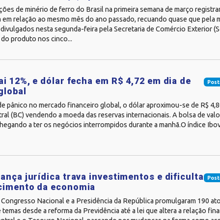
ões de minério de ferro do Brasil na primeira semana de março registra
ia em relação ao mesmo mês do ano passado, recuando quase que pela 
divulgados nesta segunda-feira pela Secretaria de Comércio Exterior (
do produto nos cinco...
ai 12%, e dólar fecha em R$ 4,72 em dia de
Post
global
de pânico no mercado financeiro global, o dólar aproximou-se de R$ 4
al (BC) vendendo a moeda das reservas internacionais. A bolsa de valore
chegando a ter os negócios interrompidos durante a manhã.O índice Ibo
ança jurídica trava investimentos e dificulta
Post
cimento da economia
 Congresso Nacional e a Presidência da República promulgaram 190 ato
 temas desde a reforma da Previdência até a lei que altera a relação fina