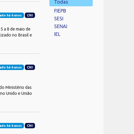
Todas
FIEPB
ado há 6 anos
CNI
SESI
SENAI
5 a 8 de maio de
IEL
izado no Brasil e
ado há 6 anos
CNI
do Ministério das
ino Unido e União
ado há 6 anos
CNI