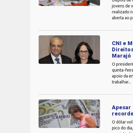
Depois de 
jovens de v
realizado 
aberta ao p
CNI e M
Direito
Marajó
O presiden
quinta-feir
apoio da en
trabalhar...
Apesar 
recorde
O dólar vol
pico do dia