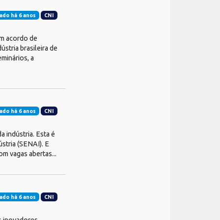
ado há 6 anos
CNI
am acordo de
stria brasileira de
eminários, a
ado há 6 anos
CNI
 indústria. Esta é
stria (SENAI). E
m vagas abertas...
ado há 6 anos
CNI