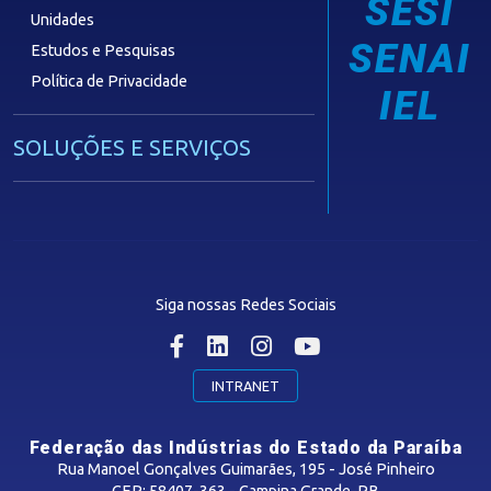
SESI
Unidades
SENAI
Estudos e Pesquisas
Política de Privacidade
IEL
SOLUÇÕES E SERVIÇOS
Guia Industrial
Núcleo de Acesso ao Crédito
Centro Internacional de Negócios -
CIN/PB
Siga nossas Redes Sociais
CONTRIBUIÇÃO SINDICAL
INTRANET
SINDICATOS FILIADOS
Federação das Indústrias do Estado da Paraíba
Rua Manoel Gonçalves Guimarães, 195 - José Pinheiro
CEP: 58407-363 - Campina Grande-PB