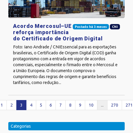
Acordo Mercosul–UE
Postado há 3 meses
CNI
reforça importância
do Certificado de Origem Digital
Foto: Iano Andrade / CNIEssencial para as exportações
brasileiras, o Certificado de Origem Digital (COD) ganha
protagonismo com a entrada em vigor de acordos
comerciais, especialmente o firmado entre o Mercosul e
a União Europeia. O documento comprova o
cumprimento das regras de origem e garante benefícios
tarifários, como redução...
1
2
3
4
5
6
7
8
9
10
...
270
271
Categorias