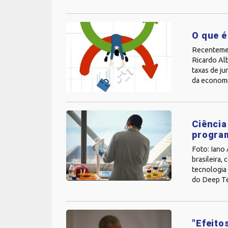
O que é
Recentemen
Ricardo Alb
taxas de ju
da economia
Ciência
progra
Foto: Iano
brasileira,
tecnologia 
do Deep Te
"Efeito