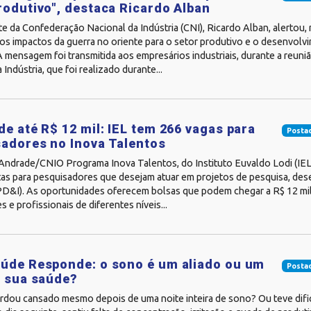
rodutivo", destaca Ricardo Alban
e da Confederação Nacional da Indústria (CNI), Ricardo Alban, alertou, 
e os impactos da guerra no oriente para o setor produtivo e o desenvo
A mensagem foi transmitida aos empresários industriais, durante a reun
 Indústria, que foi realizado durante...
de até R$ 12 mil: IEL tem 266 vagas para
Posta
adores no Inova Talentos
 Andrade/CNIO Programa Inova Talentos, do Instituto Euvaldo Lodi (IEL
tas para pesquisadores que desejam atuar em projetos de pesquisa, de
PD&I). As oportunidades oferecem bolsas que podem chegar a R$ 12 mil
s e profissionais de diferentes níveis...
úde Responde: o sono é um aliado ou um
Posta
a sua saúde?
ordou cansado mesmo depois de uma noite inteira de sono? Ou teve difi