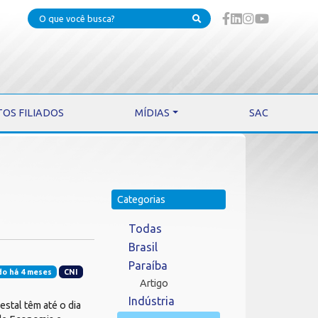
TOS FILIADOS
MÍDIAS
SAC
Categorias
Todas
Brasil
Paraíba
do há 4 meses
CNI
Artigo
Indústria
stal têm até o dia