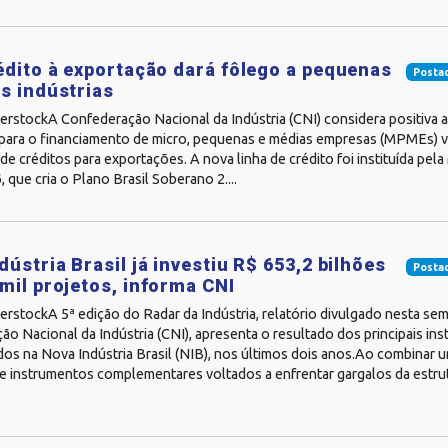
édito à exportação dará fôlego a pequenas
Posta
s indústrias
erstockA Confederação Nacional da Indústria (CNI) considera positiva 
 para o financiamento de micro, pequenas e médias empresas (MPMEs) v
e créditos para exportações. A nova linha de crédito foi instituída pel
 que cria o Plano Brasil Soberano 2....
dústria Brasil já investiu R$ 653,2 bilhões
Posta
mil projetos, informa CNI
erstockA 5ª edição do Radar da Indústria, relatório divulgado nesta se
o Nacional da Indústria (CNI), apresenta o resultado dos principais in
os na Nova Indústria Brasil (NIB), nos últimos dois anos.Ao combinar 
e instrumentos complementares voltados a enfrentar gargalos da estru