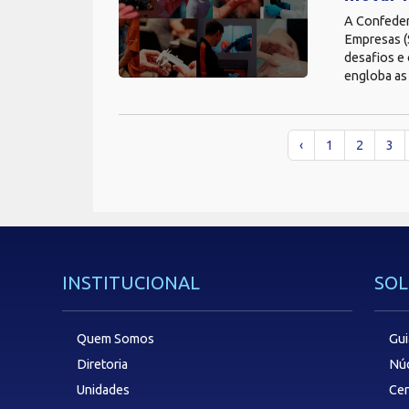
A Confedera
Empresas (S
desafios e 
engloba as 
‹
1
2
3
INSTITUCIONAL
SOL
Quem Somos
Gui
Diretoria
Núc
Unidades
Cen