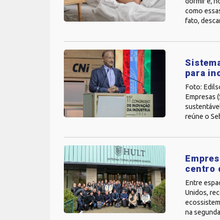
dormir e, n
como essas
fato, descan
Sistema
para in
Foto: Edils
Empresas (S
sustentável
reúne o Seb
Empresá
centro 
Entre espa
Unidos, rec
ecossistema
na segunda-