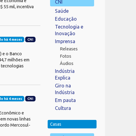
 de Economia e
CNI
 55 mil, incentiva
Saúde
Educação
Tecnologia e
Inovação
do há 4 meses
CNI
Imprensa
Releases
I) e o Banco
Fotos
44,7 milhões em
Áudios
 tecnologias
Indústria
Explica
Giro na
Indústria
do há 4 meses
CNI
Em pauta
Cultura
 Econômico e
 em novas linhas
Casas
 Acordo Mercosul-