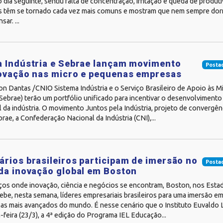
o dia seguinte, sentiu falta de concentração, irritação e queda de produt
 têm se tornado cada vez mais comuns e mostram que nem sempre dormi
sar. ...
 Indústria e Sebrae lançam movimento
Posta
ovação nas micro e pequenas empresas
on Dantas /CNIO Sistema Indústria e o Serviço Brasileiro de Apoio às 
ebrae) terão um portfólio unificado para incentivar o desenvolvimento
 da indústria. O movimento Juntos pela Indústria, projeto de convergên
rae, a Confederação Nacional da Indústria (CNI),...
rios brasileiros participam de imersão no
Posta
da inovação global em Boston
ços onde inovação, ciência e negócios se encontram, Boston, nos Esta
ebe, nesta semana, líderes empresariais brasileiros para uma imersão e
s mais avançados do mundo. É nesse cenário que o Instituto Euvaldo Lod
feira (23/3), a 4ª edição do Programa IEL Educação...