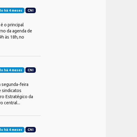
do há 4 meses
CNI
é o principal
orno da agenda de
9h às 18h, no
do há 4 meses
CNI
a segunda-feira
e sindicatos
ro Estratégico da
 central...
do há 4 meses
CNI