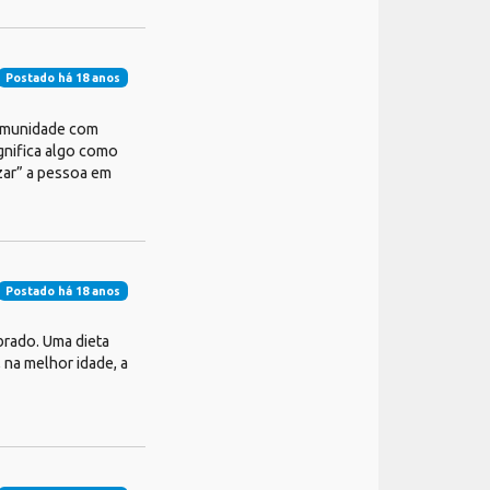
Postado há 18 anos
 comunidade com
ignifica algo como
izar” a pessoa em
Postado há 18 anos
brado. Uma dieta
 na melhor idade, a