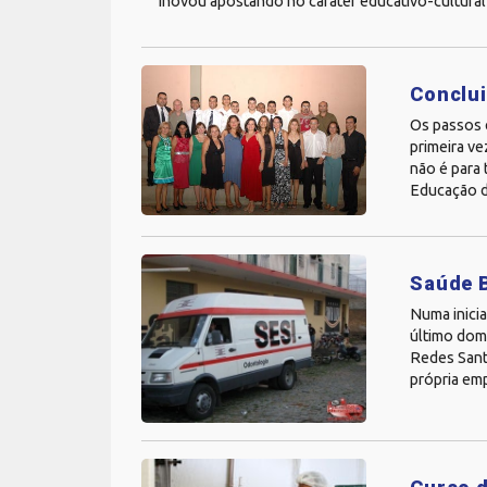
inovou apostando no caráter educativo-cultural d
Conclui
Os passos e
primeira ve
não é para
Educação d
Saúde B
Numa inicia
último dom
Redes Sant
própria emp