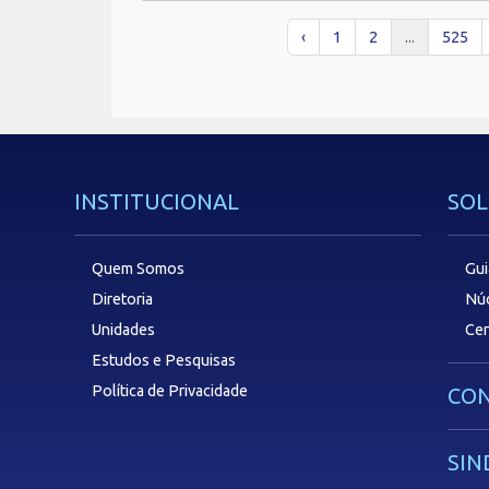
‹
1
2
...
525
INSTITUCIONAL
SOL
Quem Somos
Gui
Diretoria
Núc
Unidades
Cen
Estudos e Pesquisas
Política de Privacidade
CON
SIN