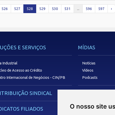
526
527
528
529
530
531
...
596
597
›
UÇÕES E SERVIÇOS
MÍDIAS
a Industrial
Notícias
leo de Acesso ao Crédito
Vídeos
tro Internacional de Negócios - CIN/PB
Podcasts
TRIBUIÇÃO SINDICAL
SAC
O nosso site u
DICATOS FILIADOS