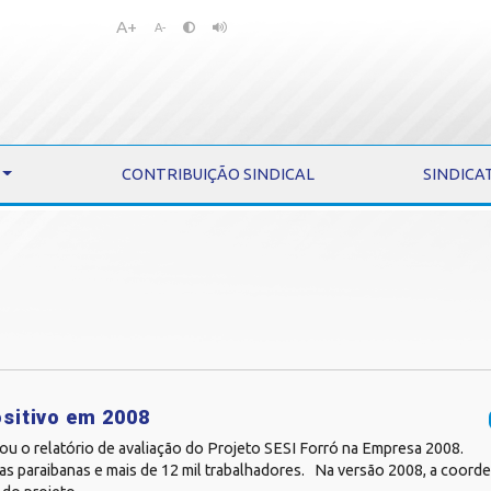
A+
Pular
Pular
A-
para
para
o
o
conteúdo
menu
CONTRIBUIÇÃO SINDICAL
SINDICA
ositivo em 2008
ou o relatório de avaliação do Projeto SESI Forró na Empresa 2008.
ias paraibanas e mais de 12 mil trabalhadores. Na versão 2008, a coord