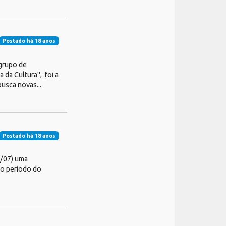
Postado há 18 anos
 grupo de
 da Cultura", foi a
usca novas...
Postado há 18 anos
(/07) uma
 o período do