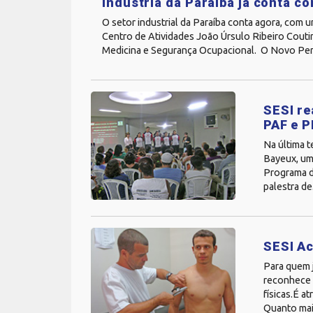
Indústria da Paraíba já conta 
O setor industrial da Paraíba conta agora, com
Centro de Atividades João Úrsulo Ribeiro Couti
Medicina e Segurança Ocupacional. O Novo Perfi
SESI re
PAF e 
Na última t
Bayeux, um
Programa d
palestra de.
SESI Ac
Para quem j
reconhece a
físicas.É a
Quanto mai