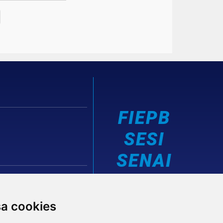
FIEPB
SESI
SENAI
IEL
sa cookies