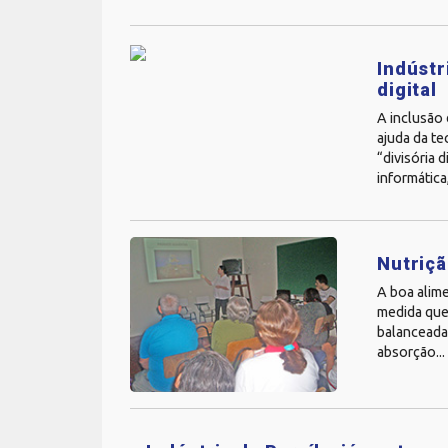
Indústr
digital
A inclusão 
ajuda da te
“divisória 
informática
Nutriçã
A boa alime
medida que
balanceada 
absorção...