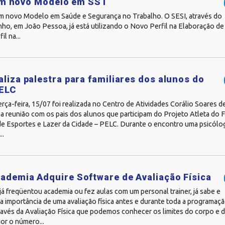
com novo Modelo em SST
 um novo Modelo em Saúde e Segurança no Trabalho. O SESI, através do
nho, em João Pessoa, já está utilizando o Novo Perfil na Elaboração d
l na...
aliza palestra para familiares dos alunos do
PELC
erça-feira, 15/07 foi realizada no Centro de Atividades Corálio Soares de
a reunião com os pais dos alunos que participam do Projeto Atleta do 
e Esportes e Lazer da Cidade – PELC. Durante o encontro uma psicólo
..
ademia Adquire Software de Avaliação Física
á freqüentou academia ou fez aulas com um personal trainer, já sabe e
 importância de uma avaliação física antes e durante toda a programaçã
través da Avaliação Física que podemos conhecer os limites do corpo e de
or o número...