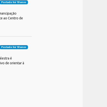
Postado há 18 anos
emancipação
nte ao Centro de
Postado há 18 anos
lestra é
vo de orientar à