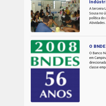
Indústr
A terceira 
Sousa no ú
política do
Atividades 
O BNDE
O Banco Na
em Campina
direcionada
classe empr