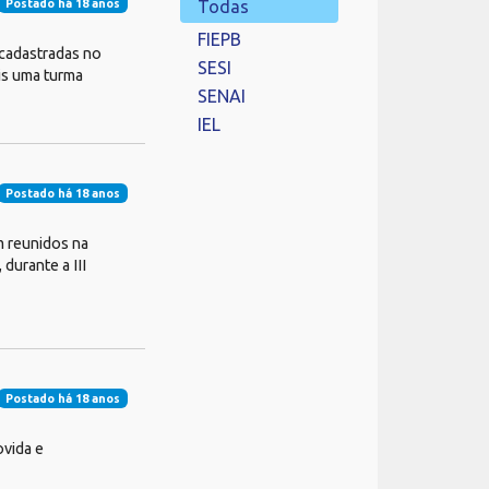
Postado há 18 anos
Todas
FIEPB
 cadastradas no
SESI
is uma turma
SENAI
IEL
Postado há 18 anos
m reunidos na
durante a III
Postado há 18 anos
ovida e