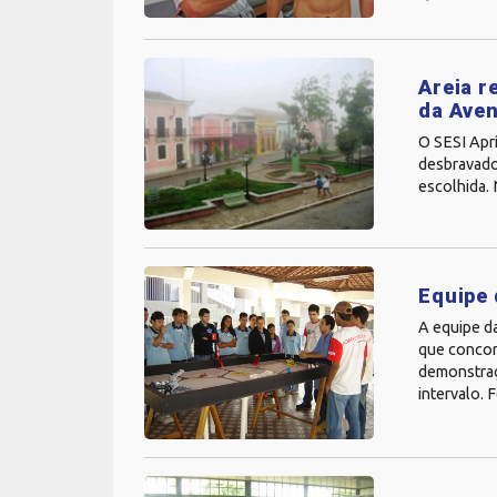
Areia r
da Ave
O SESI Aprí
desbravador
escolhida. 
Equipe 
A equipe d
que concor
demonstraç
intervalo.