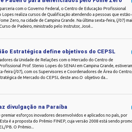
e Padeiro para Beneficiados pelo Fome Zero
 parceria com o Governo Federal, o Centro de Educação Profissional
io Lopes realiza cursos de Qualificação atendendo a pessoas que estão
me Zero, na cidade de Campina Grande. Na última sexta-feira, (/07) ma
Curso de Padeiro, ministrado pelo Instrutor, José...
nião Estratégica define objetivos do CEPSL
adores da Unidade de Relações com o Mercado do Centro de
rofissional Prof. Stenio Lopes do SENAI em Campina Grande, estivera
ta-feira (/07), com os Supervisores e Coordenadores de Área do Centro, 
tratégica de Mercado do CEPSL deste ano.O objetivo da...
z divulgação na Paraíba
 e premiar esforços inovadores desenvolvidos e aplicados no país, por
. Esta é a proposta do Prêmio FINEP, cuja versão 2008 está sendo prom
EL/PB. O Prêmio...