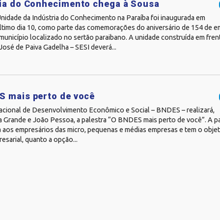
ia do Conhecimento chega à Sousa
Unidade da Indústria do Conhecimento na Paraíba foi inaugurada em
ltimo dia 10, como parte das comemorações do aniversário de 154 de 
 município localizado no sertão paraibano. A unidade construída em fre
José de Paiva Gadelha – SESI deverá...
S mais perto de você
cional de Desenvolvimento Econômico e Social – BNDES – realizará,
 Grande e João Pessoa, a palestra “O BNDES mais perto de você”. A pa
 aos empresários das micro, pequenas e médias empresas e tem o objeti
esarial, quanto a opção...