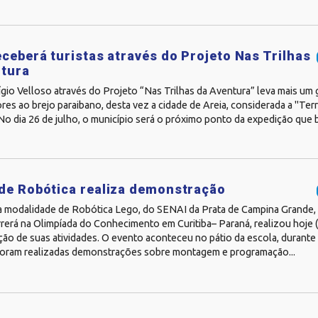
eceberá turistas através do Projeto Nas Trilhas
ntura
gio Velloso através do Projeto “Nas Trilhas da Aventura” leva mais um
es ao brejo paraibano, desta vez a cidade de Areia, considerada a "Terra
No dia 26 de julho, o município será o próximo ponto da expedição que b
de Robótica realiza demonstração
a modalidade de Robótica Lego, do SENAI da Prata de Campina Grande,
rerá na Olimpíada do Conhecimento em Curitiba– Paraná, realizou hoje 
ão de suas atividades. O evento aconteceu no pátio da escola, durante
 Foram realizadas demonstrações sobre montagem e programação...