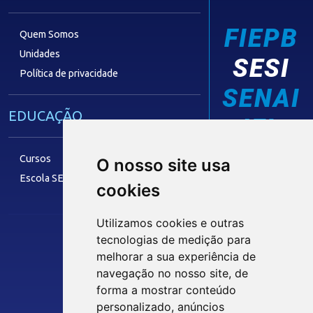
FIEPB
Quem Somos
Unidades
SESI
Política de privacidade
SENAI
EDUCAÇÃO
IEL
Cursos
O nosso site usa
Escola SESI
cookies
LAZER
Utilizamos cookies e outras
tecnologias de medição para
melhorar a sua experiência de
Siga nossas Redes Sociais
Museu Digital
navegação no nosso site, de
Hotel SESI
forma a mostrar conteúdo
personalizado, anúncios
INTRANET