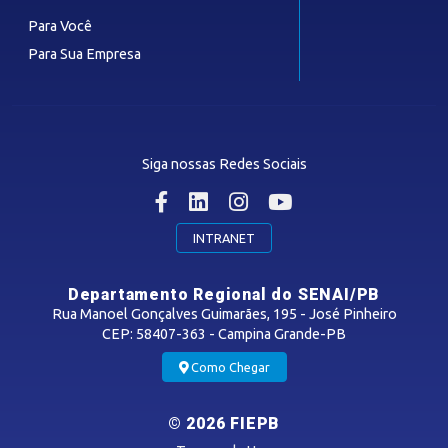
Para Você
Para Sua Empresa
FACULDADE
Siga nossas Redes Sociais
TECNOLOGIA E INOVAÇÃO
Eficiência Operacional
INTRANET
Têxtil e Confecção
Departamento Regional do SENAI/PB
Rua Manoel Gonçalves Guimarães, 195 - José Pinheiro
MÍDIAS
CEP: 58407-363 - Campina Grande-PB
Como Chegar
Notícias
Vídeos
© 2026 FIEPB
Podcasts