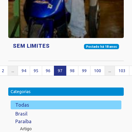
SEM LIMITES
Postado há 18 anos
2
...
94
95
96
97
98
99
100
...
103
Categorias
Todas
Brasil
Paraíba
Artigo