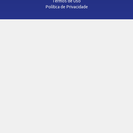
Termos de Uso
Política de Privacidade
OPORTUNIDADES
Vagas
Credenciamento
SAC
TRANSPARÊNCIA