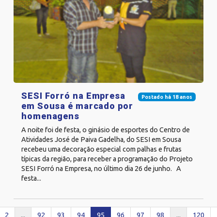
SESI Forró na Empresa
Postado há 18 anos
em Sousa é marcado por
homenagens
A noite foi de festa, o ginásio de esportes do Centro de
Atividades José de Paiva Gadelha, do SESI em Sousa
recebeu uma decoração especial com palhas e frutas
típicas da região, para receber a programação do Projeto
SESI Forró na Empresa, no último dia 26 de junho. A
festa...
2
...
92
93
94
95
96
97
98
...
120