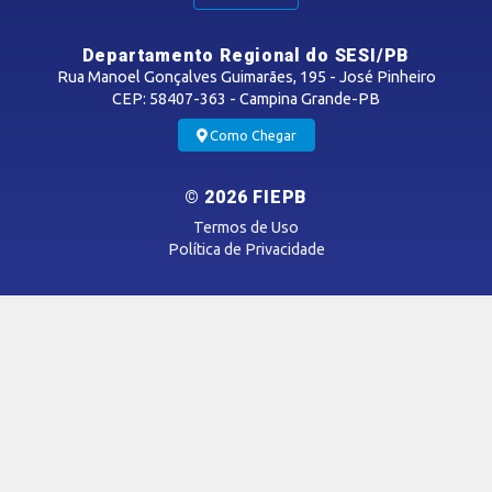
SST
Departamento Regional do SESI/PB
Rua Manoel Gonçalves Guimarães, 195 - José Pinheiro
Programas Legais
CEP: 58407-363 - Campina Grande-PB
Inspeções
Como Chegar
Laudos Técnicos
Avaliações Ocupacionais
© 2026 FIEPB
Cursos NRs
Termos de Uso
SESI Viva +
Política de Privacidade
PROMOÇÃO DA SAÚDE
Academia SESI
Serviços
Ações
Competições e Ações Esportivas