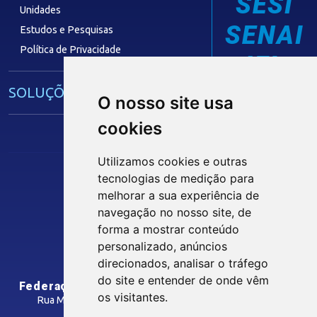
SESI
Unidades
SENAI
Estudos e Pesquisas
Política de Privacidade
IEL
SOLUÇÕES E SERVIÇOS
O nosso site usa
cookies
Guia Industrial
Núcleo de Acesso ao Crédito
Utilizamos cookies e outras
Centro Internacional de Negócios -
tecnologias de medição para
CIN/PB
melhorar a sua experiência de
Siga nossas Redes Sociais
navegação no nosso site, de
forma a mostrar conteúdo
CONTRIBUIÇÃO SINDICAL
personalizado, anúncios
INTRANET
direcionados, analisar o tráfego
SINDICATOS FILIADOS
do site e entender de onde vêm
Federação das Indústrias do Estado da Paraíba
os visitantes.
Rua Manoel Gonçalves Guimarães, 195 - José Pinheiro
CEP: 58407-363 - Campina Grande-PB