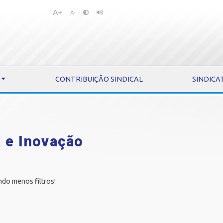
A+
Pular
Pular
A-
para
para
o
o
conteúdo
menu
CONTRIBUIÇÃO SINDICAL
SINDICA
 e Inovação
ndo menos filtros!