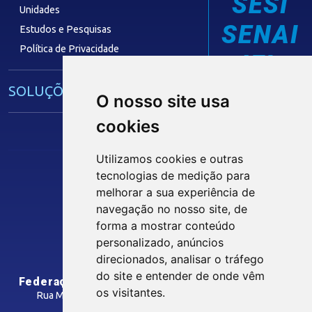
SESI
Unidades
SENAI
Estudos e Pesquisas
Política de Privacidade
IEL
SOLUÇÕES E SERVIÇOS
O nosso site usa
cookies
Guia Industrial
Núcleo de Acesso ao Crédito
Utilizamos cookies e outras
Centro Internacional de Negócios -
tecnologias de medição para
CIN/PB
melhorar a sua experiência de
Siga nossas Redes Sociais
navegação no nosso site, de
forma a mostrar conteúdo
CONTRIBUIÇÃO SINDICAL
personalizado, anúncios
INTRANET
direcionados, analisar o tráfego
SINDICATOS FILIADOS
do site e entender de onde vêm
Federação das Indústrias do Estado da Paraíba
os visitantes.
Rua Manoel Gonçalves Guimarães, 195 - José Pinheiro
CEP: 58407-363 - Campina Grande-PB