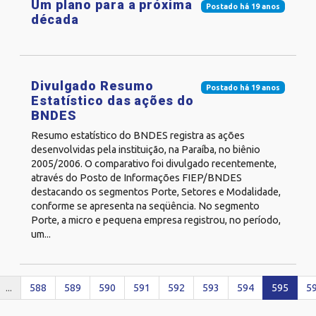
Um plano para a próxima
Postado há 19 anos
década
Divulgado Resumo
Postado há 19 anos
Estatístico das ações do
BNDES
Resumo estatístico do BNDES registra as ações
desenvolvidas pela instituição, na Paraíba, no biênio
2005/2006. O comparativo foi divulgado recentemente,
através do Posto de Informações FIEP/BNDES
destacando os segmentos Porte, Setores e Modalidade,
conforme se apresenta na seqüência. No segmento
Porte, a micro e pequena empresa registrou, no período,
um...
...
588
589
590
591
592
593
594
595
5