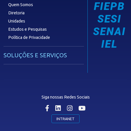
FIEPB
Quem Somos
Diretoria
SESI
Unidades
SENAI
Estudos e Pesquisas
Política de Privacidade
IEL
SOLUÇÕES E SERVIÇOS
Guia Industrial
Núcleo de Acesso ao Crédito
Centro Internacional de Negócios -
CIN/PB
Siga nossas Redes Sociais
CONTRIBUIÇÃO SINDICAL
INTRANET
SINDICATOS FILIADOS